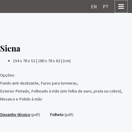
Skip
MAI
EN
PT
to
MEN
content
Siena
154 x 78 x 52 | 180 x 78 x 62 | (cm)
Opções:
Fundo anti-deslizante, Furos para torneiras,
Exterior Pintado, Folheado à mão (em folha de ouro, prata ou cobre),
Mosaico e Polido à mão
Desenho técnico
(pdf)
Folheto
(pdf)