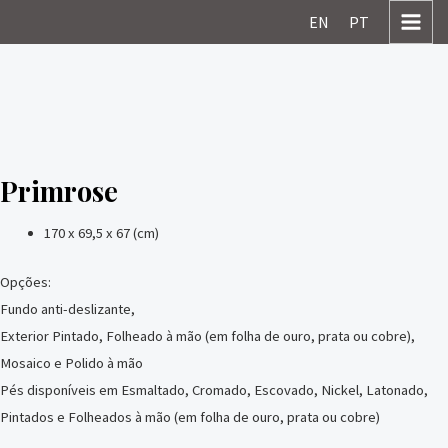
Skip
MAI
EN
PT
to
MEN
content
Primrose
170 x 69,5 x 67 (cm)
Opções:
Fundo anti-deslizante,
Exterior Pintado, Folheado à mão (em folha de ouro, prata ou cobre),
Mosaico e Polido à mão
Pés disponíveis em Esmaltado, Cromado, Escovado, Nickel, Latonado,
Pintados e Folheados à mão (em folha de ouro, prata ou cobre)