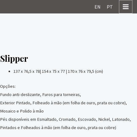
Skip
MAI
EN
PT
to
MEN
content
Slipper
137 x 76,5 x 78| 154 x 75 x 77 | 170 x 76 x 79,5 (cm)
Opções:
Fundo anti-deslizante, Furos para torneiras,
Exterior Pintado, Folheado à mão (em folha de ouro, prata ou cobre),
Mosaico e Polido à mão
Pés disponíveis em Esmaltado, Cromado, Escovado, Nickel, Latonado,
Pintados e Folheados à mão (em folha de ouro, prata ou cobre)